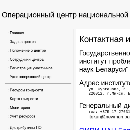
Операционный центр национальной 
.:
Главная
Контактная 
.:
Задача центра
.:
Положение о центре
Государственн
институт проб
.:
Сотрудники центра
наук Беларуси
.:
Регистрация участников
.:
Удостоверяющий центр
Адрес институт
    ул. Сурганова, 6 

.:
Ресурсы грид-сети
.:
Карта грид-сети
Генеральный ди
.:
Мониторинг
    тел: +375 17 27031
.:
Учет ресурсов
.:
Дистрибутивы ПО