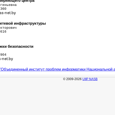
веряющего центра
геньевна

360

етевой инфраструктуры
кторович

616

жки безопасности
904 

"Объединенный институт проблем информатики Национальной 
© 2009-2026
UIIP NASB