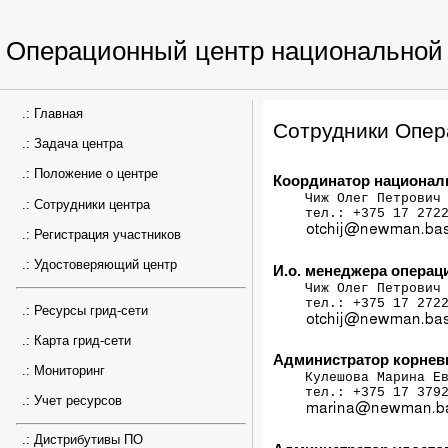
Операционный центр национальной 
.:
Главная
Сотрудники Опер
.:
Задача центра
.:
Положение о центре
Координатор националь
    Чиж Олег Петрович

.:
Сотрудники центра
    тел.: +375 17 2722
.:
Регистрация участников
.:
Удостоверяющий центр
И.о. менеджера операц
    Чиж Олег Петрович

    тел.: +375 17 2722
.:
Ресурсы грид-сети
.:
Карта грид-сети
Администратор корнев
.:
Мониторинг
    Кулешова Марина Ев
    тел.: +375 17 3792
.:
Учет ресурсов
.:
Дистрибутивы ПО